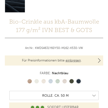
Bio-Crinkle aus kbA-Baumwolle
177 g/m² IVN BEST & GOTS
Art.Nr.: KWDS4631Y60Y50-M162-K530-VW
Für Preisinformationen bitte
einloggen
.
Nachtblau
FARBE:
SOFORT LIEFERBAR