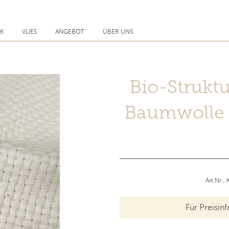
CK
VLIES
ANGEBOT
ÜBER UNS
Bio-Strukt
Baumwolle 
Art.Nr.
Für Preisin