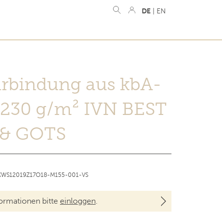
DE
|
EN
urbindung aus kbA-
230 g/m² IVN BEST
& GOTS
: KWS12019Z17O18-M155-001-VS
formationen bitte
einloggen
.