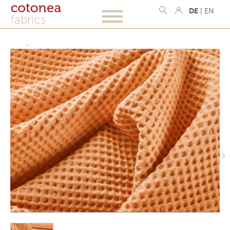
DE
|
EN