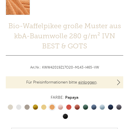
Bio-Waffelpikee große Muster aus
kbA-Baumwolle 280 g/m² IVN
BEST & GOTS
Art.Nr.: KWW42019Z17O20-M143-I465-VW
Für Preisinformationen bitte
einloggen
.
Papaya
FARBE: