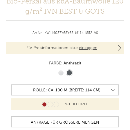
Bio-Perkal aus kbA-Baumwolle 120
g/m² IVN BEST & GOTS
Art.Nr.: KWL14037Y68Y68-M114-I852-VS
Für Preisinformationen bitte
einloggen
.
Anthrazit
FARBE:
...MIT LIEFERZEIT