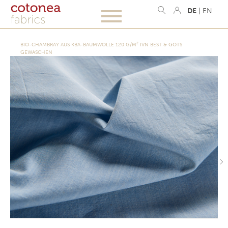
DE
|
EN
BIO-CHAMBRAY AUS KBA-BAUMWOLLE 120 G/M² IVN BEST & GOTS
GEWASCHEN