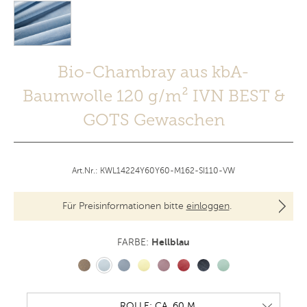
Bio-Chambray aus kbA-
Baumwolle 120 g/m² IVN BEST &
GOTS Gewaschen
Art.Nr.: KWL14224Y60Y60-M162-SI110-VW
Für Preisinformationen bitte
einloggen
.
Hellblau
FARBE: