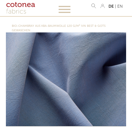
DE
|
EN
BIO-CHAMBRAY AUS KBA-BAUMWOLLE 120 G/M² IVN BEST & GOTS
GEWASCHEN