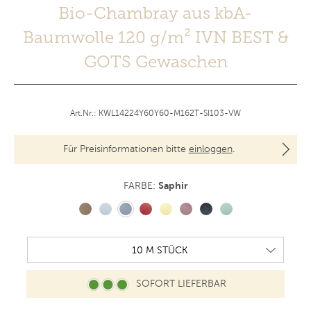
Bio-Chambray aus kbA-
Baumwolle 120 g/m² IVN BEST &
GOTS Gewaschen
Art.Nr.: KWL14224Y60Y60-M162T-SI103-VW
Für Preisinformationen bitte
einloggen
.
Saphir
FARBE:
SOFORT LIEFERBAR